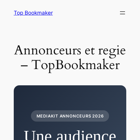
Aller
Top Bookmaker
au
contenu
Annonceurs et regie
– TopBookmaker
MEDIAKIT ANNONCEURS 2026
Une audience