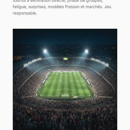
tournoi à élimination directe, phase de groupes,
fatigue, surprises, modèles Poisson et marchés. Jeu
responsable.