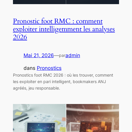
Pronostic foot RMC : comment
exploiter intelligemment les analyses
2026
Mai 21, 2026
—
admin
par
dans
Pronostics
Pronostics foot RMC 2026 : où les trouver, comment
les exploiter en pari intelligent, bookmakers ANJ
agréés, jeu responsable.