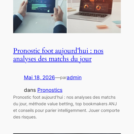
Pronostic foot aujourd’hui : nos
analyses des matchs du jour
Mai 18, 2026
—
admin
par
dans
Pronostics
Pronostic foot aujourd’hui : nos analyses des matchs
du jour, méthode value betting, top bookmakers ANJ
et conseils pour parier intelligemment. Jouer comporte
des risques.