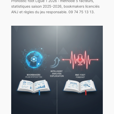
Pronostic foot Ligue 1 2026 : méthode 5 facteurs,
statistiques saison 2025-2026, bookmakers licenciés
ANJ et règles du jeu responsable. 09 74 75 13 13.