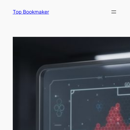
Aller
Top Bookmaker
au
contenu