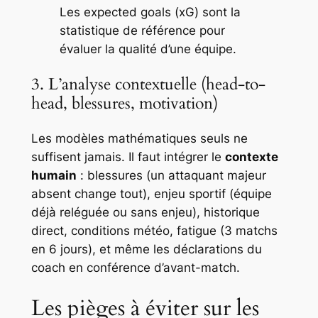
Les expected goals (xG) sont la
statistique de référence pour
évaluer la qualité d’une équipe.
3. L’analyse contextuelle (head-to-
head, blessures, motivation)
Les modèles mathématiques seuls ne
suffisent jamais. Il faut intégrer le
contexte
humain
: blessures (un attaquant majeur
absent change tout), enjeu sportif (équipe
déjà reléguée ou sans enjeu), historique
direct, conditions météo, fatigue (3 matchs
en 6 jours), et même les déclarations du
coach en conférence d’avant-match.
Les pièges à éviter sur les