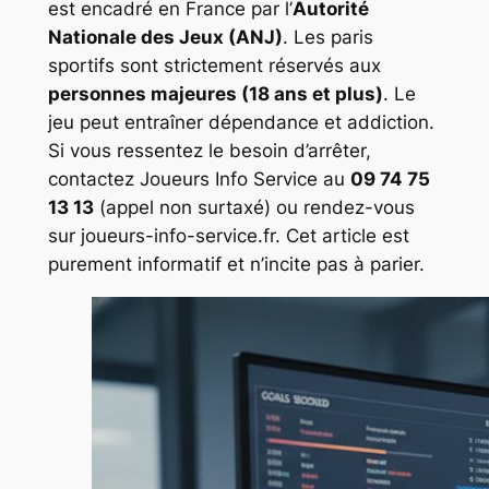
est encadré en France par l’
Autorité
Nationale des Jeux (ANJ)
. Les paris
sportifs sont strictement réservés aux
personnes majeures (18 ans et plus)
. Le
jeu peut entraîner dépendance et addiction.
Si vous ressentez le besoin d’arrêter,
contactez Joueurs Info Service au
09 74 75
13 13
(appel non surtaxé) ou rendez-vous
sur joueurs-info-service.fr. Cet article est
purement informatif et n’incite pas à parier.