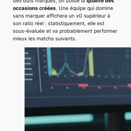
des buts marqués, on utilise la
qualité des
occasions créées
. Une équipe qui domine
sans marquer affichera un xG supérieur à
son ratio réel : statistiquement, elle est
sous-évaluée et va probablement performer
mieux les matchs suivants.