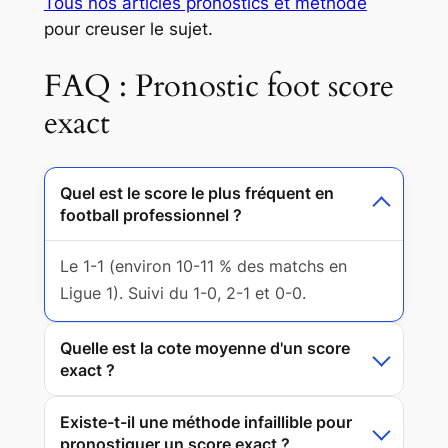
Tous nos articles pronostics et méthode
pour creuser le sujet.
FAQ : Pronostic foot score
exact
Quel est le score le plus fréquent en
football professionnel ?
Le 1-1 (environ 10-11 % des matchs en
Ligue 1). Suivi du 1-0, 2-1 et 0-0.
Quelle est la cote moyenne d'un score
exact ?
Existe-t-il une méthode infaillible pour
pronostiquer un score exact ?