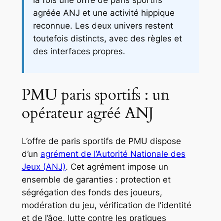
la fois une offre de paris sportifs
agréée ANJ et une activité hippique
reconnue. Les deux univers restent
toutefois distincts, avec des règles et
des interfaces propres.
PMU paris sportifs : un
opérateur agréé ANJ
L’offre de paris sportifs de PMU dispose
d’un
agrément de l’Autorité Nationale des
Jeux (ANJ)
. Cet agrément impose un
ensemble de garanties : protection et
ségrégation des fonds des joueurs,
modération du jeu, vérification de l’identité
et de l’âge, lutte contre les pratiques