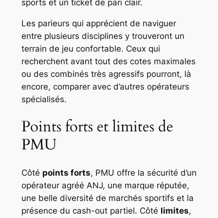
sports et un ticket de pari clair.
Les parieurs qui apprécient de naviguer
entre plusieurs disciplines y trouveront un
terrain de jeu confortable. Ceux qui
recherchent avant tout des cotes maximales
ou des combinés très agressifs pourront, là
encore, comparer avec d’autres opérateurs
spécialisés.
Points forts et limites de
PMU
Côté
points forts
, PMU offre la sécurité d’un
opérateur agréé ANJ, une marque réputée,
une belle diversité de marchés sportifs et la
présence du cash-out partiel. Côté
limites
,