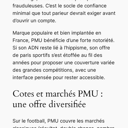
frauduleuses. C’est le socle de confiance
minimal que tout parieur devrait exiger avant
d’ouvrir un compte.
Marque populaire et bien implantée en
France, PMU bénéficie d’une forte notoriété.
Si son ADN reste lié à l’hippisme, son offre
de paris sportifs s’est étoffée au fil des
années pour proposer une couverture variée
des grandes compétitions, avec une
interface pensée pour rester accessible.
Cotes et marchés PMU :
une offre diversifiée
Sur le football, PMU couvre les marchés