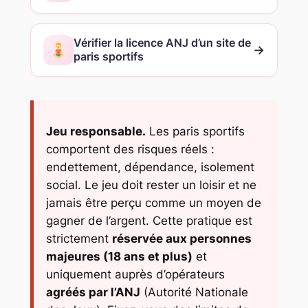
Vérifier la licence ANJ d’un site de
→
paris sportifs
Jeu responsable.
Les paris sportifs
comportent des risques réels :
endettement, dépendance, isolement
social. Le jeu doit rester un loisir et ne
jamais être perçu comme un moyen de
gagner de l’argent. Cette pratique est
strictement
réservée aux personnes
majeures (18 ans et plus)
et
uniquement auprès d’opérateurs
agréés par l’ANJ
(Autorité Nationale