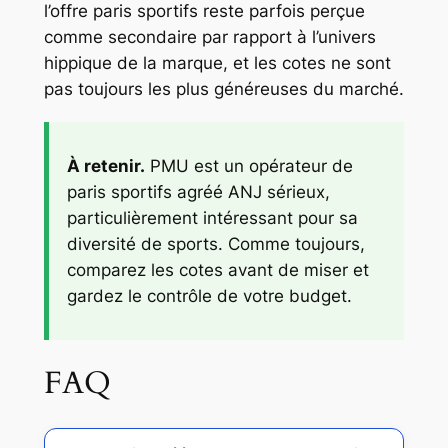
l’offre paris sportifs reste parfois perçue
comme secondaire par rapport à l’univers
hippique de la marque, et les cotes ne sont
pas toujours les plus généreuses du marché.
À retenir.
PMU est un opérateur de
paris sportifs agréé ANJ sérieux,
particulièrement intéressant pour sa
diversité de sports. Comme toujours,
comparez les cotes avant de miser et
gardez le contrôle de votre budget.
FAQ