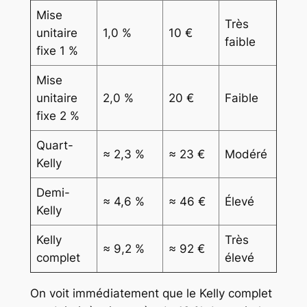
Mise
Très
unitaire
1,0 %
10 €
faible
fixe 1 %
Mise
unitaire
2,0 %
20 €
Faible
fixe 2 %
Quart-
≈ 2,3 %
≈ 23 €
Modéré
Kelly
Demi-
≈ 4,6 %
≈ 46 €
Élevé
Kelly
Kelly
Très
≈ 9,2 %
≈ 92 €
complet
élevé
On voit immédiatement que le Kelly complet