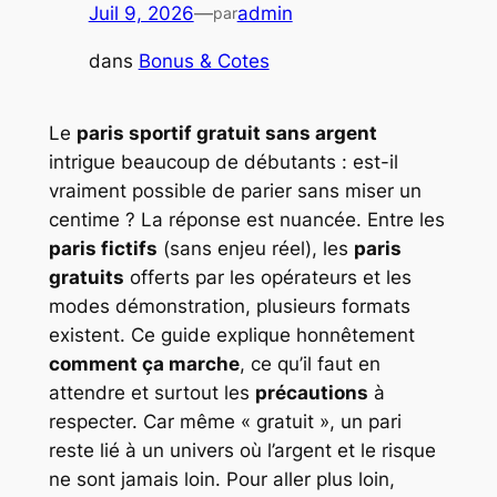
Juil 9, 2026
—
admin
par
dans
Bonus & Cotes
Le
paris sportif gratuit sans argent
intrigue beaucoup de débutants : est-il
vraiment possible de parier sans miser un
centime ? La réponse est nuancée. Entre les
paris fictifs
(sans enjeu réel), les
paris
gratuits
offerts par les opérateurs et les
modes démonstration, plusieurs formats
existent. Ce guide explique honnêtement
comment ça marche
, ce qu’il faut en
attendre et surtout les
précautions
à
respecter. Car même « gratuit », un pari
reste lié à un univers où l’argent et le risque
ne sont jamais loin. Pour aller plus loin,