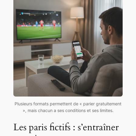
Plusieurs formats permettent de « parier gratuitement
», mais chacun a ses conditions et ses limites.
Les paris fictifs : s’entraîner