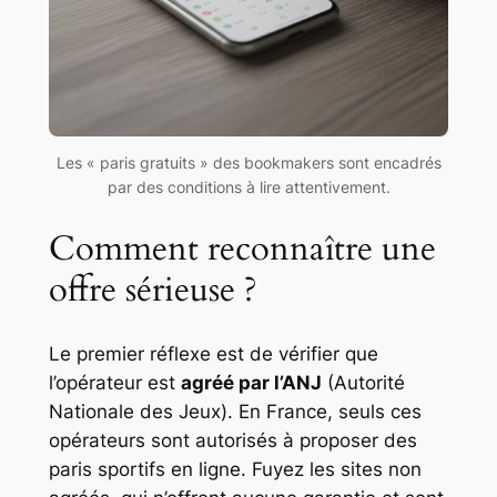
Les « paris gratuits » des bookmakers sont encadrés
par des conditions à lire attentivement.
Comment reconnaître une
offre sérieuse ?
Le premier réflexe est de vérifier que
l’opérateur est
agréé par l’ANJ
(Autorité
Nationale des Jeux). En France, seuls ces
opérateurs sont autorisés à proposer des
paris sportifs en ligne. Fuyez les sites non