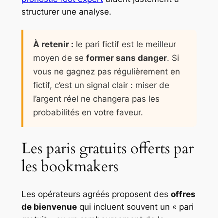
structurer une analyse.
À retenir :
le pari fictif est le meilleur
moyen de se
former sans danger
. Si
vous ne gagnez pas régulièrement en
fictif, c’est un signal clair : miser de
l’argent réel ne changera pas les
probabilités en votre faveur.
Les paris gratuits offerts par
les bookmakers
Les opérateurs agréés proposent des
offres
de bienvenue
qui incluent souvent un « pari