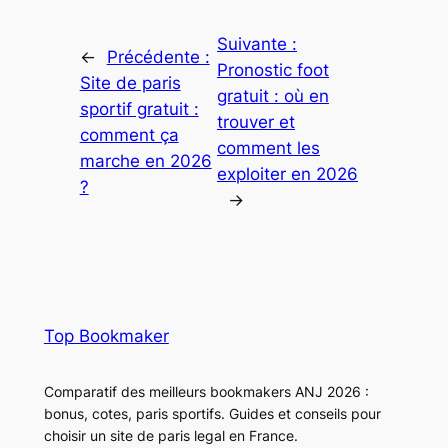
Suivante :
←
Précédente :
Pronostic foot
Site de paris
gratuit : où en
sportif gratuit :
trouver et
comment ça
comment les
marche en 2026
exploiter en 2026
?
→
Top Bookmaker
Comparatif des meilleurs bookmakers ANJ 2026 :
bonus, cotes, paris sportifs. Guides et conseils pour
choisir un site de paris legal en France.